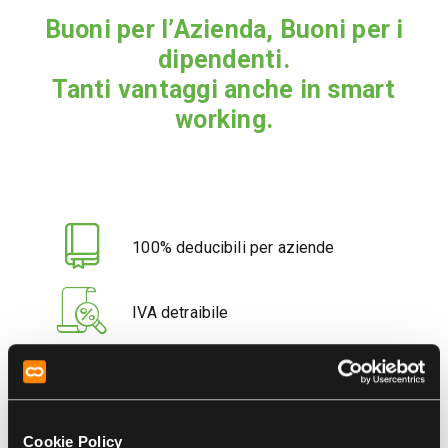
Buoni per l’Azienda, Buoni per i
dipendenti.
Tanti vantaggi anche in smart
working.
100% deducibili per aziende
IVA detraibile
Esenzione fiscale fino a 10€ per i
buoni elettronici, 4€ per i buoni
cartacei
Cookie Policy