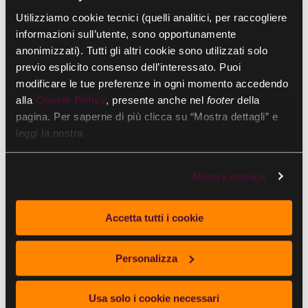
Facili da ordinare e gestire ogni
Utilizziamo cookie tecnici (quelli analitici, per raccogliere
mese, in pochi click
informazioni sull’utente, sono opportunamente
Più economici di un’indennità in
anonimizzati). Tutti gli altri cookie sono utilizzati solo
busta paga
previo esplicito consenso dell’interessato. Puoi
modificare le tue preferenze in ogni momento accedendo
Più potere d’acquisto per i
alla
Cookie Policy
, presente anche nel
footer
della
dipendenti
pagina. Per saperne di più clicca su “Mostra dettagli” e
leggi la nostra
Privacy Policy
.
Buoni pasto aziendali accettati in
Mostra dettagli
tutta Italia anche online
Accetta tutti i cookie
Semplifica la vita ai tuoi dipendenti con la soluzione di
welfare di Day pensata per la
pausa pranzo
o per fare la
Personalizza
spesa
, anche
online
, in oltre
150.000 esercizi
commerciali convenzionati
.
Usa solo i cookie necessari